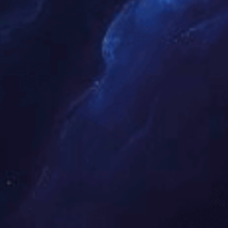
即食米粉生产线
保鲜米粉生产线