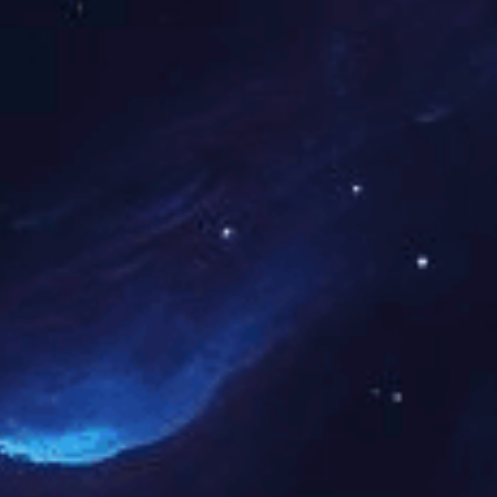
世界杯官网-世界杯官网（中国）