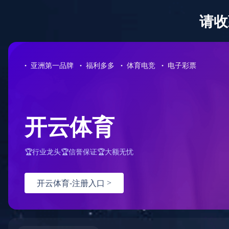
世界杯官网
欢迎光临~国研机械网站
世界杯官网
米面制品生产线
米面
世界杯官网-世界杯官网（中国）