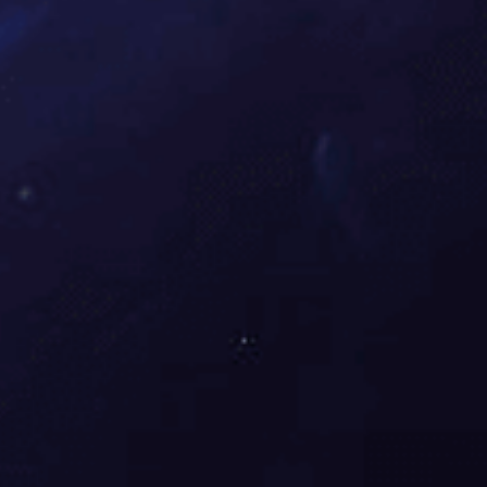
即食沙河粉(粿条)生产线