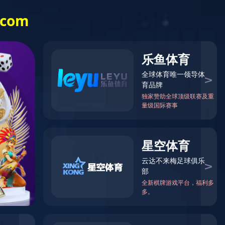
语言选择：
∷
公司相册
在线留言