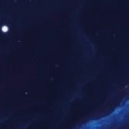
温半膨化非油炸方便面生产线
蒸片式面皮生产线