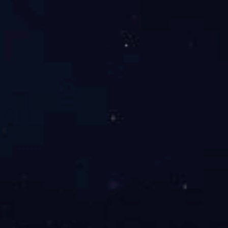
优质服务
、服务于一体的集团化食品装备制造企业。总部位于广州
便，位置优越。
州市海珠区华辉食品设备厂，2018年在佛山市高新技术产