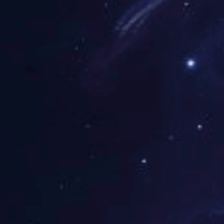
鲜河粉生产线
高